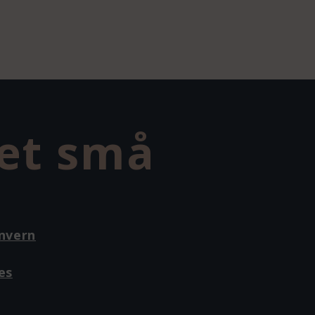
det små
nvern
es