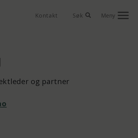
Kontakt
Søk
Meny
g
jektleder og partner
no