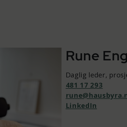
Rune En
Daglig leder, pros
481 17 293
rune@hausbyra.
LinkedIn