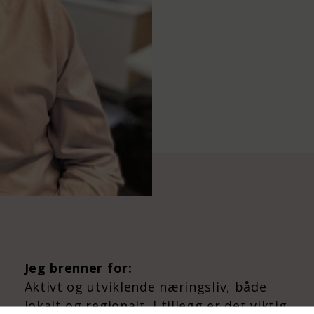
Jeg brenner for:
Aktivt og utviklende næringsliv, både
lokalt og regionalt. I tillegg er det viktig