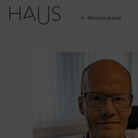
Hopp til hovedinnhold
Menneskene