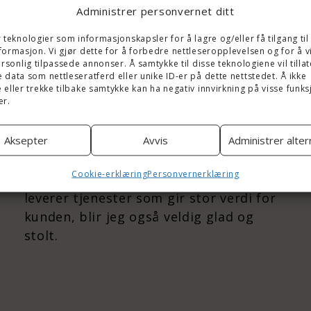
at vi som bedrift bidrar til å støtte og
Administrer personvernet ditt
bygge opp under lokalsamfunnet.
 teknologier som informasjonskapsler for å lagre og/eller få tilgang til
Hva gjør meg glad:
formasjon. Vi gjør dette for å forbedre nettleseropplevelsen og for å v
ersonlig tilpassede annonser. Å samtykke til disse teknologiene vil tilla
Bortsett fra når Liverpool vinner
 data som nettleseratferd eller unike ID-er på dette nettstedet. Å ikke
fotballkamper, og Manchester United
 eller trekke tilbake samtykke kan ha negativ innvirkning på visse funk
er.
taper kamper, er det flere ting som gjør
meg glad i hverdagen. Hver og en av
Aksepter
Avvis
Administrer alter
mine dyktige arbeidskolleger gjør meg
glad hver dag når jeg kommer på jobb.
Cookie-erklæring
Personvernerklæring
Når vi sammen løser en utfordring eller
leverer tjenester som gir stor verdi for
kunden, blir jeg også veldig glad og
stolt.