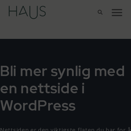
Hopp til hovedinnhold
Bli mer synlig med
en nettside i
WordPress
Nettsiden er den viktigste flaten du har for å