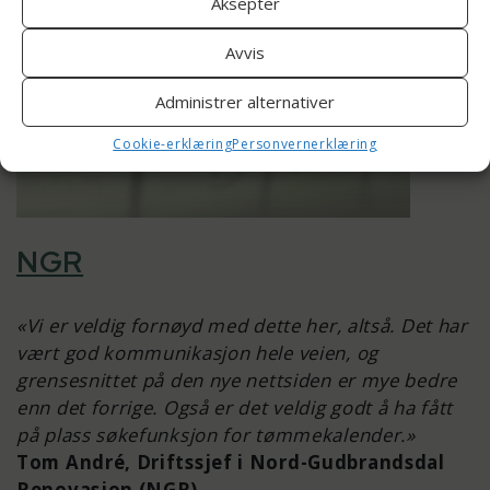
Aksepter
Avvis
Administrer alternativer
Cookie-erklæring
Personvernerklæring
NGR
«Vi er veldig fornøyd med dette her, altså. Det har
vært god kommunikasjon hele veien, og
grensesnittet på den nye nettsiden er mye bedre
enn det forrige. Også er det veldig godt å ha fått
på plass søkefunksjon for tømmekalender.»
Tom André, Driftssjef i Nord-Gudbrandsdal
Renovasjon (NGR)