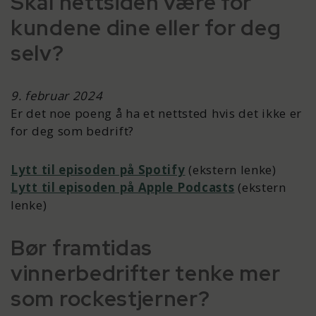
Skal nettsiden være for
kundene dine eller for deg
selv?
9. februar 2024
Er det noe poeng å ha et nettsted hvis det ikke er
for deg som bedrift?
Lytt til episoden på Spotify
(ekstern lenke)
Lytt til episoden på Apple Podcasts
(ekstern
lenke)
Bør framtidas
vinnerbedrifter tenke mer
som rockestjerner?