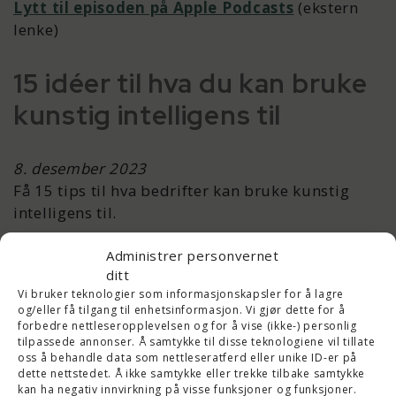
Lytt til episoden på Apple Podcasts
(ekstern
lenke)
15 idéer til hva du kan bruke
kunstig intelligens til
8. desember 2023
Få 15 tips til hva bedrifter kan bruke kunstig
intelligens til.
Administrer personvernet
Lytt til episoden på Spotify
(ekstern lenke)
ditt
Lytt til episoden på Apple Podcasts
(ekstern
Vi bruker teknologier som informasjonskapsler for å lagre
lenke)
og/eller få tilgang til enhetsinformasjon. Vi gjør dette for å
forbedre nettleseropplevelsen og for å vise (ikke-) personlig
tilpassede annonser. Å samtykke til disse teknologiene vil tillate
Kunstig intelligens til
oss å behandle data som nettleseratferd eller unike ID-er på
dette nettstedet. Å ikke samtykke eller trekke tilbake samtykke
markedsføring for bedrifter
kan ha negativ innvirkning på visse funksjoner og funksjoner.