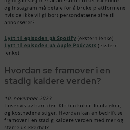
og organisasjoner at alle som bruker Facebook
og Instagram må betale for å bruke plattformene
hvis de ikke vil gi bort persondataene sine til
annonsører?
Lytt til episoden på Spotify
(ekstern lenke)
Lytt til episoden på Apple Podcasts
(ekstern
lenke)
Hvordan se framover i en
stadig kaldere verden?
10. november 2023
Tusenvis av barn dør. Kloden koker. Renta øker,
og kostnadene stiger. Hvordan kan en bedrift se
framover i en stadig kaldere verden med mer og
større usikkerhet?