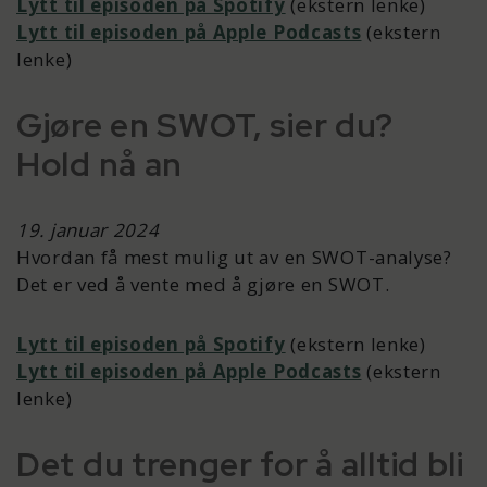
Lytt til episoden på Spotify
(ekstern lenke)
Lytt til episoden på Apple Podcasts
(ekstern
lenke)
Gjøre en SWOT, sier du?
Hold nå an
19. januar 2024
Hvordan få mest mulig ut av en SWOT-analyse?
Det er ved å vente med å gjøre en SWOT.
Lytt til episoden på Spotify
(ekstern lenke)
Lytt til episoden på Apple Podcasts
(ekstern
lenke)
Det du trenger for å alltid bli