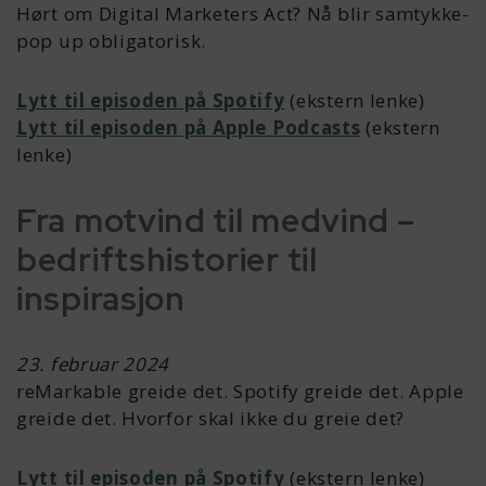
Hørt om Digital Marketers Act? Nå blir samtykke-
pop up obligatorisk.
Lytt til episoden på Spotify
(ekstern lenke)
Lytt til episoden på Apple Podcasts
(ekstern
lenke)
Fra motvind til medvind –
bedriftshistorier til
inspirasjon
23. februar 2024
reMarkable greide det. Spotify greide det. Apple
greide det. Hvorfor skal ikke du greie det?
Lytt til episoden på Spotify
(ekstern lenke)