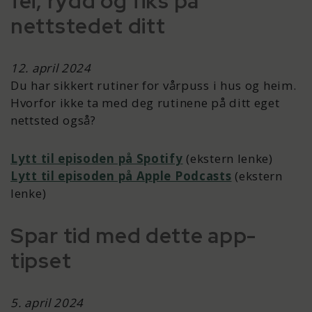
fei, rydd og fiks på
nettstedet ditt
12. april 2024
Du har sikkert rutiner for vårpuss i hus og heim.
Hvorfor ikke ta med deg rutinene på ditt eget
nettsted også?
Lytt til episoden på Spotify
(ekstern lenke)
Lytt til episoden på Apple Podcasts
(ekstern
lenke)
Spar tid med dette app-
tipset
5. april 2024