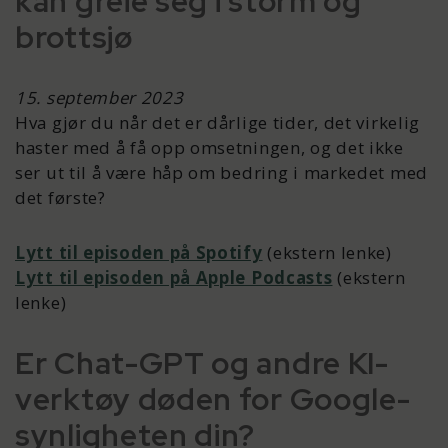
kan greie seg i storm og
brottsjø
15. september 2023
Hva gjør du når det er dårlige tider, det virkelig
haster med å få opp omsetningen, og det ikke
ser ut til å være håp om bedring i markedet med
det første?
Lytt til episoden på Spotify
(ekstern lenke)
Lytt til episoden på Apple Podcasts
(ekstern
lenke)
Er Chat-GPT og andre KI-
verktøy døden for Google-
synligheten din?