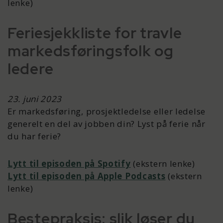
lenke)
Feriesjekkliste for travle
markedsføringsfolk og
ledere
23. juni 2023
Er markedsføring, prosjektledelse eller ledelse
generelt en del av jobben din? Lyst på ferie når
du har ferie?
Lytt til episoden på Spotify
(ekstern lenke)
Lytt til episoden på Apple Podcasts
(ekstern
lenke)
Bestepraksis: slik løser du