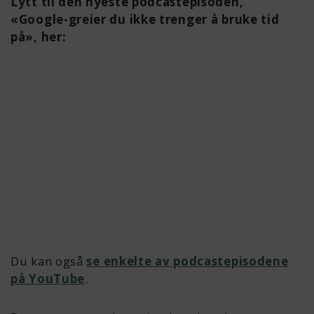
Lytt til den nyeste podcastepisoden,
«Google-greier du ikke trenger å bruke tid
på», her:
Du kan også
se enkelte av podcastepisodene
på YouTube
.