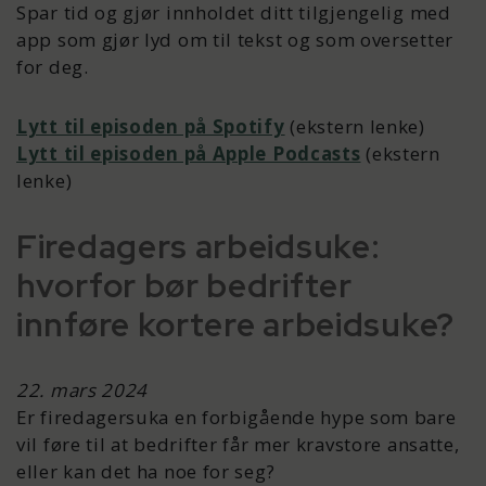
Spar tid og gjør innholdet ditt tilgjengelig med
app som gjør lyd om til tekst og som oversetter
for deg.
Lytt til episoden på Spotify
(ekstern lenke)
Lytt til episoden på Apple Podcasts
(ekstern
lenke)
Firedagers arbeidsuke:
hvorfor bør bedrifter
innføre kortere arbeidsuke?
22. mars 2024
Er firedagersuka en forbigående hype som bare
vil føre til at bedrifter får mer kravstore ansatte,
eller kan det ha noe for seg?