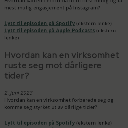
Hvordan kan en bedrift nå ut til flest mulig og få
mest mulig engasjement på Instagram?
Lytt til episoden på Spotify
(ekstern lenke)
Lytt til episoden på Apple Podcasts
(ekstern
lenke)
Hvordan kan en virksomhet
ruste seg mot dårligere
tider?
2. juni 2023
Hvordan kan en virksomhet forberede seg og
komme seg styrket ut av dårlige tider?
Lytt til episoden på Spotify
(ekstern lenke)