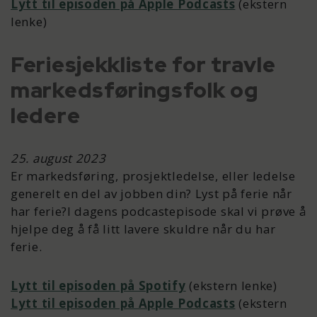
Lytt til episoden på Apple Podcasts
(ekstern
lenke)
Feriesjekkliste for travle
markedsføringsfolk og
ledere
25. august 2023
Er markedsføring, prosjektledelse, eller ledelse
generelt en del av jobben din? Lyst på ferie når
har ferie?I dagens podcastepisode skal vi prøve å
hjelpe deg å få litt lavere skuldre når du har
ferie.
Lytt til episoden på Spotify
(ekstern lenke)
Lytt til episoden på Apple Podcasts
(ekstern