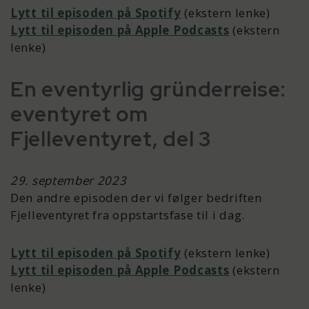
Lytt til episoden på Spotify
(ekstern lenke)
Lytt til episoden på Apple Podcasts
(ekstern
lenke)
En eventyrlig gründerreise:
eventyret om
Fjelleventyret, del 3
29. september 2023
Den andre episoden der vi følger bedriften
Fjelleventyret fra oppstartsfase til i dag.
Lytt til episoden på Spotify
(ekstern lenke)
Lytt til episoden på Apple Podcasts
(ekstern
lenke)