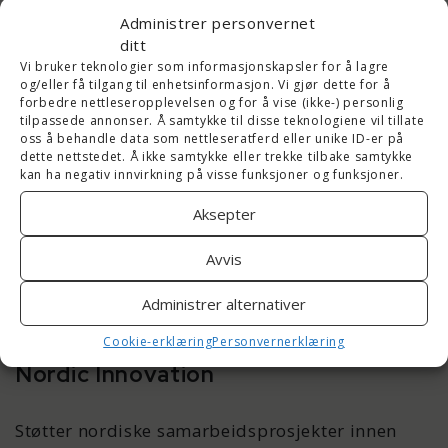
Administrer personvernet
ditt
Flere internasjonale og tematiske ordninger kan
Vi bruker teknologier som informasjonskapsler for å lagre
også være aktuelle, særlig for mer innovative
og/eller få tilgang til enhetsinformasjon. Vi gjør dette for å
prosjekter eller samarbeid:
forbedre nettleseropplevelsen og for å vise (ikke-) personlig
tilpassede annonser. Å samtykke til disse teknologiene vil tillate
oss å behandle data som nettleseratferd eller unike ID-er på
EIC Accelerator / Horizon Europe
dette nettstedet. Å ikke samtykke eller trekke tilbake samtykke
kan ha negativ innvirkning på visse funksjoner og funksjoner.
(EU)
Aksepter
Støtte til høyinnovative prosjekter med
Avvis
internasjonalt potensial – særlig innen teknologi,
bærekraft og helse. Ofte store prosjekter med
Administrer alternativer
strenge krav til dokumentasjon.
Cookie-erklæring
Personvernerklæring
Nordic Innovation
Støtter nordiske samarbeidsprosjekter innen