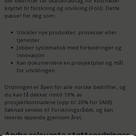
der bedrifter får skattefradrag for kostnader
knyttet til forskning og utvikling (FoU). Dette
passer for deg som:
Utvikler nye produkter, prosesser eller
tjenester
Jobber systematisk med forbedringer og
innovasjon
Kan dokumentere en prosjektplan og mål
for utviklingen
Ordningen er åpen for alle norske bedrifter, og
du kan få dekket inntil 19% av
prosjektkostnadene (opp til 20% for SMB).
Søknad sendes til Forskningsrådet, og kan
leveres løpende gjennom året.
Andre relevante støtteordninger