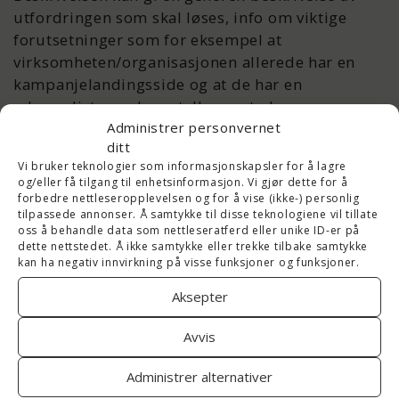
utfordringen som skal løses, info om viktige
forutsetninger som for eksempel at
virksomheten/organisasjonen allerede har en
kampanjelandingsside og at de har en
adresseliste med x antall e-postadresser som
har gitt markedsføringssamtykke.
Administrer personvernet
ditt
Vi bruker teknologier som informasjonskapsler for å lagre
Budsjett
og/eller få tilgang til enhetsinformasjon. Vi gjør dette for å
forbedre nettleseropplevelsen og for å vise (ikke-) personlig
tilpassede annonser. Å samtykke til disse teknologiene vil tillate
En god markedsplan bør også ha et overordna
oss å behandle data som nettleseratferd eller unike ID-er på
dette nettstedet. Å ikke samtykke eller trekke tilbake samtykke
budsjett som sier noe om hvor store økonomiske
kan ha negativ innvirkning på visse funksjoner og funksjoner.
ressurser som skal settes av. Budsjettet kan
Aksepter
legge føringer for kanalvalg, blant annet fordi
enkelte målgrupper er dyrere å nå enn andre og
Avvis
fordi enkelte kanaler er mer kostnadskrevende å
bruke – noe avhengig av hvor i kjøpstrakta
Administrer alternativer
målgruppene du skal nå ut til befinner seg.