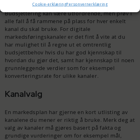
Cookie-erklæring
Personvernerklæring
Budsjettering kan være utfordrende, men prøv i
alle fall å få rammene på plass for hver enkelt
kanal du skal bruke. For digitale
markedsføringskanaler er det fint å vite at du
har mulighet til å regne ut et omtrentlig
budsjettbehov hvis du har god kjennskap til
hvordan du gjør det, samt har kjennskap til noen
grunnleggende verdier som for eksempel
konverteringsrate for ulike kanaler.
Kanalvalg
En markedsplan har gjerne en kort utlisting av
kanalene du mener er riktig å bruke. Merk deg at
valg av kanaler må gjøres basert på fakta og
grundige vurderinger om for eksempel mål,