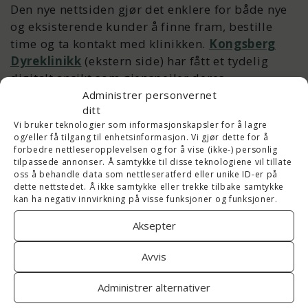
Den nye nettsiden gjør det enklere for både nye
og eksisterende kunder å finne fram, bestille
time og ta kontakt med klinikken.
Kongsberg
Dyreklinikk
(ekstern side) har fått et tydelig
digitalt ansikt som gjenspeiler deres
kompetanse, tilgjengelighet og genuine omsorg
Administrer personvernet
ditt
for dyr.
Vi bruker teknologier som informasjonskapsler for å lagre
og/eller få tilgang til enhetsinformasjon. Vi gjør dette for å
Nettsiden er samtidig enkel å vedlikeholde og
forbedre nettleseropplevelsen og for å vise (ikke-) personlig
tilpassede annonser. Å samtykke til disse teknologiene vil tillate
gir de ansatte et godt verktøy i hverdagen.
oss å behandle data som nettleseratferd eller unike ID-er på
dette nettstedet. Å ikke samtykke eller trekke tilbake samtykke
kan ha negativ innvirkning på visse funksjoner og funksjoner.
Aksepter
Avvis
Administrer alternativer