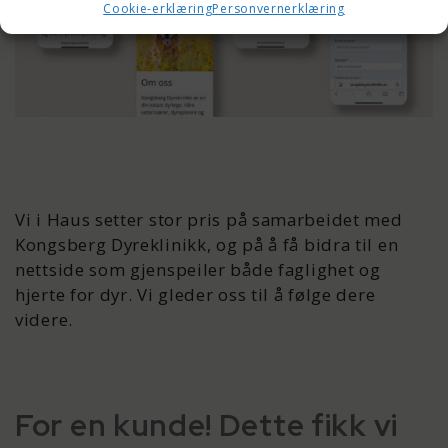
Cookie-erklæring
Personvernerklæring
Vi i Haus setter stor pris på samarbeidet med
Kongsberg Dyreklinikk, og på å få bidra til en
nettside som gjenspeiler både faglighet og
hjerte for dyr. Vi gleder oss til å følge dere
videre.
For en kunde! Dette fikk vi