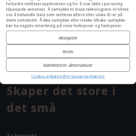
forbedre nettleseropplevelsen og for å vise (ikke-) personlig
tilpassede annonser. Å samtykke til disse teknologiene vil tillate
Innholdsmarkedsføring
oss å behandle data som nettleseratferd eller unike ID-er på
dette nettstedet. Å ikke samtykke eller trekke tilbake samtykke
kan ha negativ innvirkning på visse funksjoner og funksjoner.
Drift av WordPress-nettside
Aksepter
E-postmarkedsføring
Avvis
Administrer alternativer
Cookie-erklæring
Personvernerklæring
Skaper det store i
det små
Ta kontakt