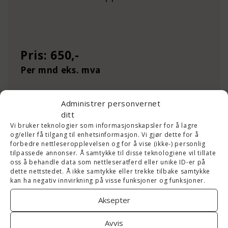
Pris: 650,-
Per mnd eks. mva
Administrer personvernet
ditt
PARTNER
Vi bruker teknologier som informasjonskapsler for å lagre
og/eller få tilgang til enhetsinformasjon. Vi gjør dette for å
forbedre nettleseropplevelsen og for å vise (ikke-) personlig
tilpassede annonser. Å samtykke til disse teknologiene vil tillate
– for deg som vil ha fart,
oss å behandle data som nettleseratferd eller unike ID-er på
dette nettstedet. Å ikke samtykke eller trekke tilbake samtykke
prioritet og tett oppfølging
kan ha negativ innvirkning på visse funksjoner og funksjoner.
Aksepter
Alt i BASIC, pluss:
Servebolt CDN – lynrask nettside
Avvis