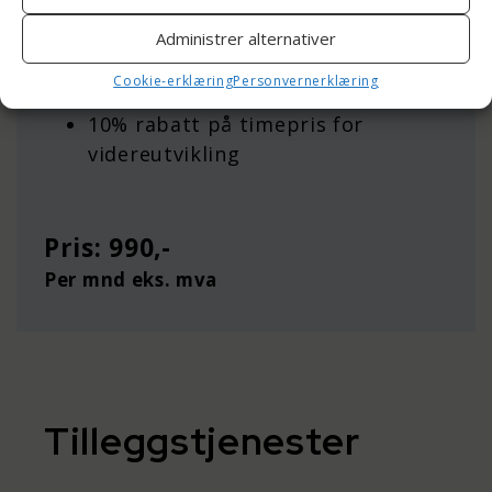
Trafikk- og synlighetsrapport hver
3. mnd.
Administrer alternativer
Prioritert behandlingstid ved stor
Cookie-erklæring
Personvernerklæring
trafikk
10% rabatt på timepris for
videreutvikling
Pris: 990,-
Per mnd eks. mva
Tilleggstjenester